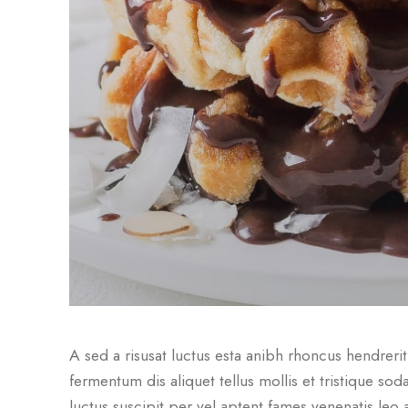
A sed a risusat luctus esta anibh rhoncus hendreri
fermentum dis aliquet tellus mollis et tristique so
luctus suscipit per vel aptent fames venenatis le