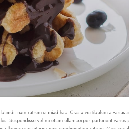
t blandit nam rutrum sitmiad hac. Cras a vestibulum a varius 
dales. Suspendisse vel mi etiam ullamcorper parturient varius 
o ac ullamcorper integer mus condimentum rutrum. Quis sodal