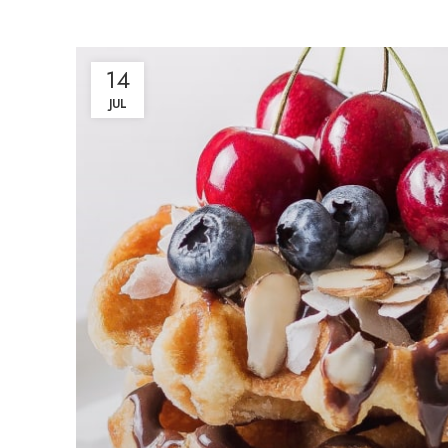
14
JUL