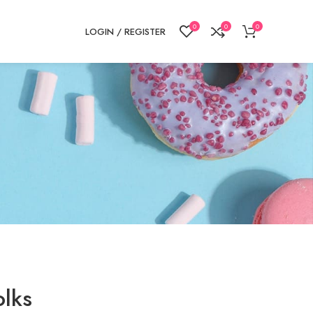
0
0
0
LOGIN / REGISTER
olks