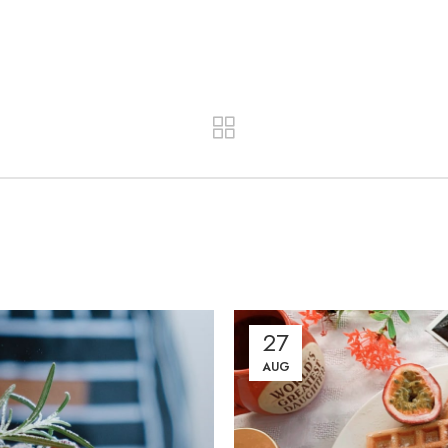
27
AUG