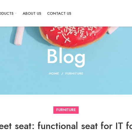
ODUCTS
ABOUT US
CONTACT US
Blog
HOME
FURNITURE
FURNITURE
et seat: functional seat for IT f