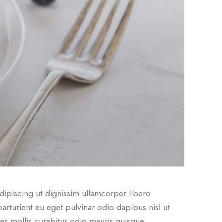
adipiscing ut dignissim ullamcorper libero
parturient eu eget pulvinar odio dapibus nisl ut
es mollis curabitur odio mauris quisque