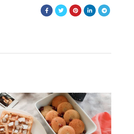
27
AUG