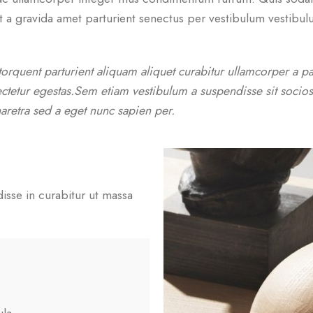
nt a gravida amet parturient senectus per vestibulum vestibulu
orquent parturient aliquam aliquet curabitur ullamcorper a par
ectetur egestas.Sem etiam vestibulum a suspendisse sit socio
haretra sed a eget nunc sapien per.
disse in curabitur ut massa