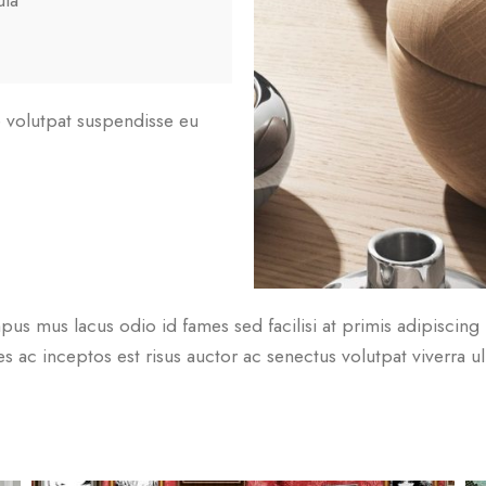
ula
ue volutpat suspendisse eu
us mus lacus odio id fames sed facilisi at primis adipiscing p
s ac inceptos est risus auctor ac senectus volutpat viverra ul